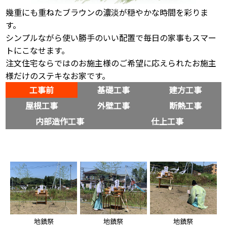
幾重にも重ねたブラウンの濃淡が穏やかな時間を彩りま
す。
シンプルながら使い勝手のいい配置で毎日の家事もスマー
トにこなせます。
注文住宅ならではのお施主様のご希望に応えられたお施主
様だけのステキなお家です。
工事前
基礎工事
建方工事
屋根工事
外壁工事
断熱工事
内部造作工事
仕上工事
地鎮祭
地鎮祭
地鎮祭