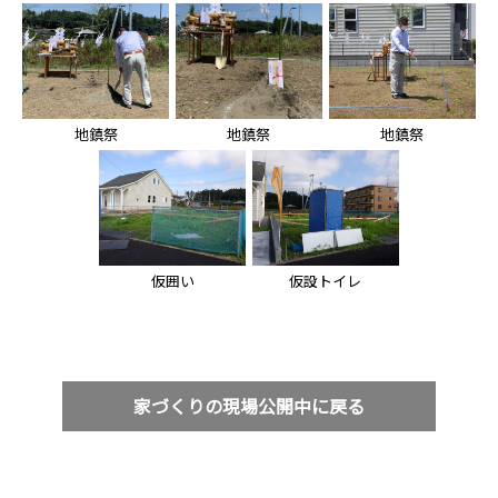
地鎮祭
地鎮祭
地鎮祭
仮囲い
仮設トイレ
家づくりの現場公開中に戻る