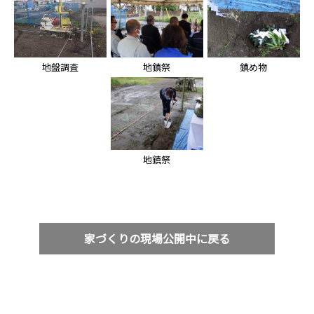
地盤調査
地鎮祭
鎮め物
地鎮祭
家づくりの現場公開中に戻る