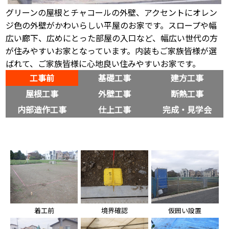
グリーンの屋根とチャコールの外壁、アクセントにオレン
ジ色の外壁がかわいらしい平屋のお家です。スロープや幅
広い廊下、広めにとった部屋の入口など、幅広い世代の方
が住みやすいお家となっています。内装もご家族皆様が選
ばれて、ご家族皆様に心地良い住みやすいお家です。
工事前
基礎工事
建方工事
屋根工事
外壁工事
断熱工事
内部造作工事
仕上工事
完成・見学会
着工前
境界確認
仮囲い設置