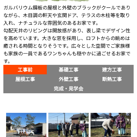
ガルバリウム鋼板の屋根と外壁のブラックがクールであり
ながら、木目調の軒天や玄関ドア、テラスの木柱等を取り
入れ、ナチュラルな雰囲気のあるお家です。
勾配天井のリビングは開放感があり、表し梁でデザイン性
を高めています。大きな窓を採用し、ロフトからの眺めは
癒される時間となりそうです。広々とした空間でご家族様
も家族の一員であるワンちゃんも穏やかに過ごせるお家で
す。
工事前
基礎工事
建方工事
屋根工事
外壁工事
断熱工事
完成・見学会