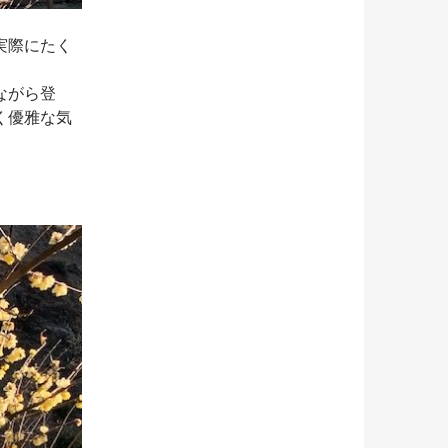
実際にたく
がら登
優雅な気