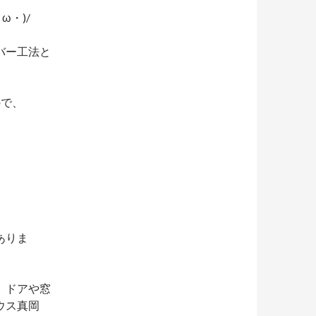
・)/
バー工法と
ので、
ありま
、ドアや窓
ウス真岡