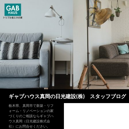
検
ギャブハウス真岡の日光建設(株) スタッフブログ
索
栃木県、真岡市で新築・リフ
ォーム・リノベーションの家
づくりのご相談ならギャブハ
ウス真岡（日光建設株式会
社）にお問合せください。