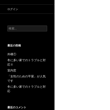
ログイン
検
索:
最近の投稿
外構①
冬に多い家でのトラブルと対
応Ⅱ
室内窓
「女性のための平屋」が人気
です
冬に多い家でのトラブルと対
応
最近のコメント