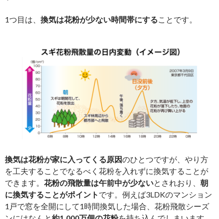
1つ目は、
換気は花粉が少ない時間帯にする
ことです。
換気は花粉が家に入ってくる原因
のひとつですが、やり方
を工夫することでなるべく花粉を入れずに換気することが
できます。
花粉の飛散量は午前中が少ない
とされおり、
朝
に換気することがポイント
です。例えば3LDKのマンション
1戸で窓を全開にして1時間換気した場合、花粉飛散シーズ
ンにはなんと
約1,000万個の花粉
を持ち込んでしまいます。