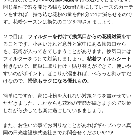
同じ条件で窓を開ける幅を10cm程度にしてレースのカーテ
ンをすれば、持ち込む花粉の量を約4分の1に減らせるので
す。花粉シーズンは換気のコツを押さえましょう。
２つ目は、
フィルターを付けて換気口からの花粉対策
をす
ることです。小さいけれど意外と家中にある換気口から
も、花粉が入ってきてしまうことがあります。換気口には
フィルターをつけて対策しましょう。
粘着フィルムシート
付き
なので、簡単に取り付け・貼り替えができて、使いや
すいのがポイント。ほこりが溜まれば、ぺらっと剥がすだ
けなので、
掃除もラクになる優れもの
。
簡単にですが、家に花粉を入れない対策２つを書かせてい
ただきました。これからも花粉の季節が続きますので対策
しながら少しでも楽に過ごしていきましょう。
また、お住いの事でお困りなことがあればギャブハウス真
岡の日光建設株式会社までお問合せください!(^^)!