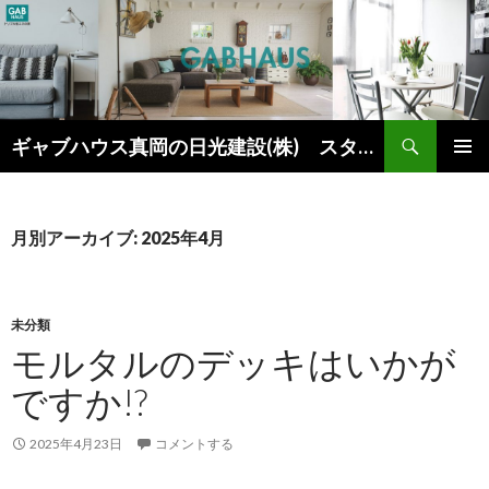
検
ギャブハウス真岡の日光建設(株) スタッフブログ
索
コ
メインメ
ン
ニュー
テ
ン
月別アーカイブ: 2025年4月
ツ
へ
ス
キ
未分類
ッ
モルタルのデッキはいかが
プ
ですか!?
2025年4月23日
コメントする