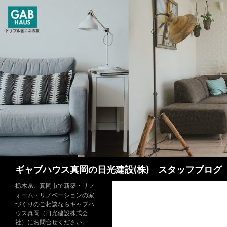
検
ギャブハウス真岡の日光建設(株) スタッフブログ
索
栃木県、真岡市で新築・リフ
ォーム・リノベーションの家
づくりのご相談ならギャブハ
ウス真岡（日光建設株式会
社）にお問合せください。