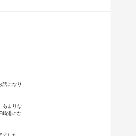
お話になり
、あまりな
三崎港にな
候でした