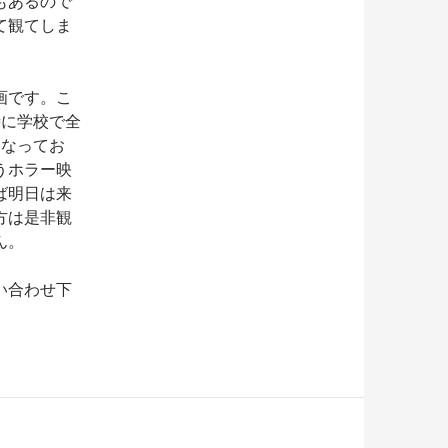
もあるので
て観てしま
画です。こ
時に学校で全
になってお
うホラー映
ば明日は来
方は是非観
ん。
い合わせ下