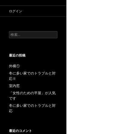
ログイン
検
索:
最近の投稿
外構①
冬に多い家でのトラブルと対
応Ⅱ
室内窓
「女性のための平屋」が人気
です
冬に多い家でのトラブルと対
応
最近のコメント