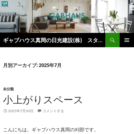
検
ギャブハウス真岡の日光建設(株) スタッフブログ
索
コ
メインメ
ン
ニュー
テ
ン
月別アーカイブ: 2025年7月
ツ
へ
ス
キ
未分類
ッ
小上がりスペース
プ
2025年7月30日
コメントする
こんにちは。ギャブハウス真岡の刈部です。