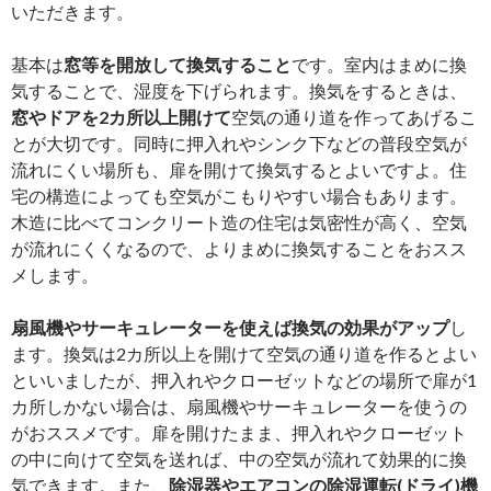
いただきます。
基本は
窓等を開放して換気すること
です。室内はまめに換
気することで、湿度を下げられます。換気をするときは、
窓やドアを2カ所以上開けて
空気の通り道を作ってあげるこ
とが大切です。同時に押入れやシンク下などの普段空気が
流れにくい場所も、扉を開けて換気するとよいですよ。住
宅の構造によっても空気がこもりやすい場合もあります。
木造に比べてコンクリート造の住宅は気密性が高く、空気
が流れにくくなるので、よりまめに換気することをおスス
メします。
扇風機やサーキュレーターを使えば換気の効果がアップ
し
ます。換気は2カ所以上を開けて空気の通り道を作るとよい
といいましたが、押入れやクローゼットなどの場所で扉が1
カ所しかない場合は、扇風機やサーキュレーターを使うの
がおススメです。扉を開けたまま、押入れやクローゼット
の中に向けて空気を送れば、中の空気が流れて効果的に換
気できます。また、
除湿器やエアコンの除湿運転(ドライ)機