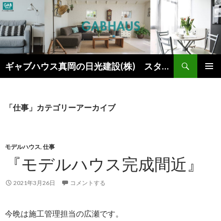
検
ギャブハウス真岡の日光建設(株) スタッフブログ
索
コ
メインメ
ン
ニュー
テ
ン
「仕事」カテゴリーアーカイブ
ツ
へ
ス
キ
モデルハウス
,
仕事
ッ
『モデルハウス完成間近』
プ
2021年3月26日
コメントする
今晩は施工管理担当の広瀬です。